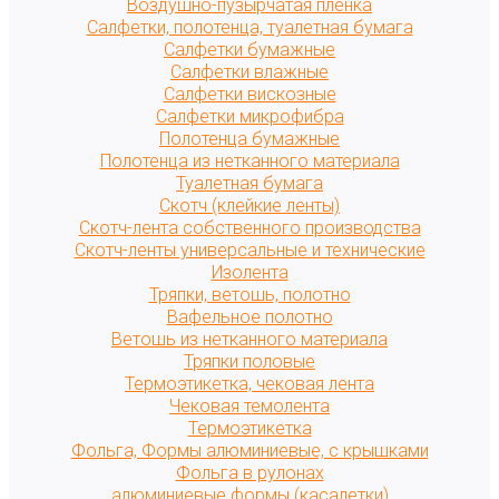
Воздушно-пузырчатая пленка
Салфетки, полотенца, туалетная бумага
Салфетки бумажные
Салфетки влажные
Салфетки вискозные
Салфетки микрофибра
Полотенца бумажные
Полотенца из нетканного материала
Туалетная бумага
Скотч (клейкие ленты)
Скотч-лента собственного производства
Скотч-ленты универсальные и технические
Изолента
Тряпки, ветошь, полотно
Вафельное полотно
Ветошь из нетканного материала
Тряпки половые
Термоэтикетка, чековая лента
Чековая темолента
Термоэтикетка
Фольга, Формы алюминиевые, с крышками
Фольга в рулонах
алюминиевые формы (касалетки)