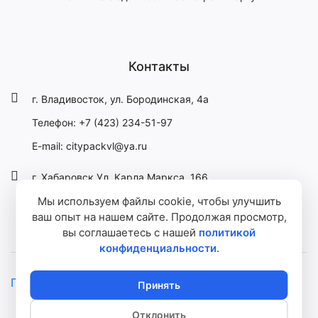
Контакты
г. Владивосток, ул. Бородинская, 4а
Телефон: +7 (423) 234-51-97
E-mail: citypackvl@ya.ru
г. Хабаровск Ул. Карла Маркса, 166
Мы используем файлы cookie, чтобы улучшить
Телефон: +7 (914) 723-68-11
ваш опыт на нашем сайте. Продолжая просмотр,
E-mail: citypackvl@ya.ru
вы соглашаетесь с нашей
политикой
конфиденциальности
.
Политика обработки персональных данных
Принять
© 2026
ООО «СитиПак»
Отклонить